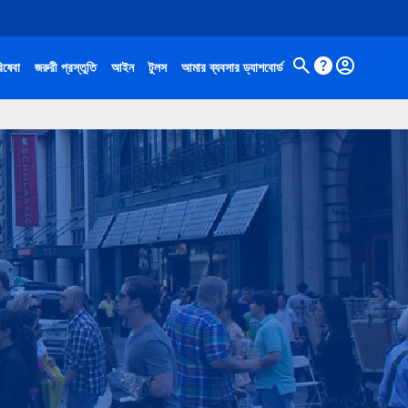
িষেবা
জরুরী প্রস্তুতি
আইন
টুলস
আমার ব্যবসার ড্যাশবোর্ড