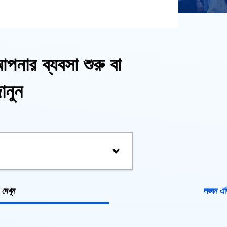
আপনার ব্যবসা শুরু বা
ানুন
া দেখুন
লঙ্ঘন এড়