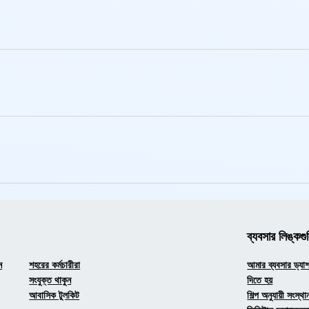
ব্যবসার লিঙ্কগু
ন
শহরের কর্মচারীরা
আমার ব্যবসার ড্যাশব
সংযুক্ত থাকুন
দিতে হয়
আবাসিক টুলকিট
শিল্প অনুযায়ী সংস