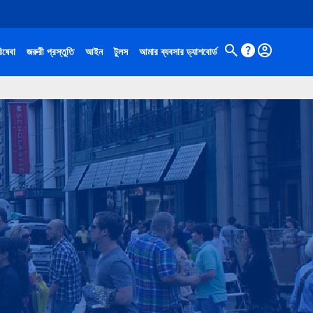
িষেবা
জরুরী প্রস্তুতি
আইন
টুলস
আমার ব্যবসার ড্যাশবোর্ড