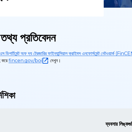
তথ্য প্রতিবেদন
স ডিপার্টমেন্ট অফ দ্য ট্রেজারির ফাইন্যান্সিয়াল ক্রাইমস এনফোর্সমেন্ট নেটওয়ার্ক (FinC
হ করে
fincen.gov/boi
দেখুন।
দেশিকা
ব্যবসার লিঙ্কগু