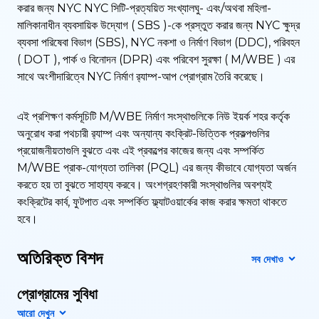
করার জন্য NYC NYC সিটি-প্রত্যয়িত সংখ্যালঘু- এবং/অথবা মহিলা-
মালিকানাধীন ব্যবসায়িক উদ্যোগ ( SBS )-কে প্রস্তুত করার জন্য NYC ক্ষুদ্র
ব্যবসা পরিষেবা বিভাগ (SBS), NYC নকশা ও নির্মাণ বিভাগ (DDC), পরিবহন
( DOT ), পার্ক ও বিনোদন (DPR) এবং পরিবেশ সুরক্ষা ( M/WBE ) এর
সাথে অংশীদারিত্বে NYC নির্মাণ র‍্যাম্প-আপ প্রোগ্রাম তৈরি করেছে।
এই প্রশিক্ষণ কর্মসূচিটি M/WBE নির্মাণ সংস্থাগুলিকে নিউ ইয়র্ক শহর কর্তৃক
অনুরোধ করা পথচারী র‍্যাম্প এবং অন্যান্য কংক্রিট-ভিত্তিক প্রকল্পগুলির
প্রয়োজনীয়তাগুলি বুঝতে এবং এই প্রকল্পের কাজের জন্য এবং সম্পর্কিত
M/WBE প্রাক-যোগ্যতা তালিকা (PQL) এর জন্য কীভাবে যোগ্যতা অর্জন
করতে হয় তা বুঝতে সাহায্য করবে। অংশগ্রহণকারী সংস্থাগুলির অবশ্যই
কংক্রিটের কার্ব, ফুটপাত এবং সম্পর্কিত ফ্ল্যাটওয়ার্কের কাজ করার ক্ষমতা থাকতে
হবে।
অতিরিক্ত বিশদ
সব দেখাও
প্রোগ্রামের সুবিধা