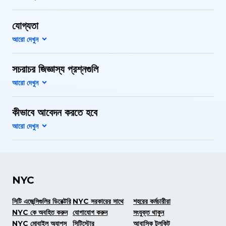
যোগ্যতা
সচরাচর জিজ্ঞাস্য প্রশ্নগুলি
কীভাবে আবেদন করতে হবে
NYC
সিটি এজেন্সিগুলির ডিরেক্টরি
NYC সরকারের সাথে
শহরের কর্মচারীরা
NYC কে অবহিত করুন
যোগাযোগ করুন
সংযুক্ত থাকুন
NYC মোবাইল অ্যাপস
সিটিস্টোর
আবাসিক টুলকিট