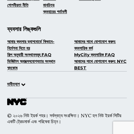
গোপনীয়তা নীতি
মানচিত্র
ব্যবহারের শর্তাবলী
ব্যবসার লিঙ্কগুলি
আমার ব্যবসার ড্যাশবোর্ডে কিভাবে-
আমাদের সাথে যোগাযোগ করুন:
নির্দেশনা দিতে হয়
ব্যবসায়িক ফর্ম
শিল্প অনুযায়ী সংস্থানসমূহ FAQ
MyCity ব্যবসায়িক FAQ
ডিজিটাল অ্যাক্সেসযোগ্যতার সংস্থান
আমাদের সাথে যোগাযোগ করুন: NYC
শব্দকোষ
BEST
দাবীত্যাগ
© ২০২৬ নিউ ইয়র্ক শহর। সর্বস্বত্ব সংরক্ষিত। NYC হল নিউ ইয়র্ক সিটির
একটি ট্রেডমার্ক এবং পরিষেবা চিহ্ন।